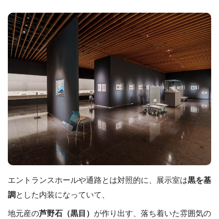
エントランスホールや通路とは対照的に、展示室は
黒を基
調
とした内装になっていて、
地元産の
芦野石（黒目）
が作り出す、落ち着いた雰囲気の