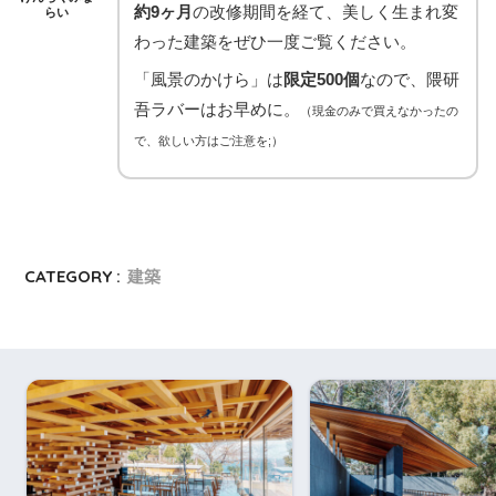
約9ヶ月
の改修期間を経て、美しく生まれ変
らい
わった建築をぜひ一度ご覧ください。
「風景のかけら」は
限定500個
なので、隈研
吾ラバーはお早めに。
（現金のみで買えなかったの
で、欲しい方はご注意を;）
CATEGORY :
建築