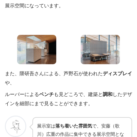
展示空間になっています。
また、隈研吾さんによる、芦野石が使われた
ディスプレイ
や、
ルーバーによる
ベンチ
も見どころで、建築と
調和
したデザ
インを細部にまで見ることができます。
展示室は
落ち着いた雰囲気
で、安藤（歌
川）広重の作品に集中できる展示空間とな