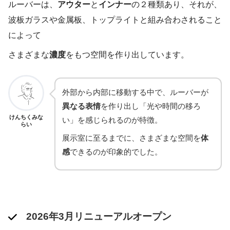
ルーバーは、
アウター
と
インナー
の２種類あり、それが、
波板ガラスや金属板、トップライトと組み合わされること
によって
さまざまな
濃度
をもつ空間を作り出しています。
外部から内部に移動する中で、ルーバーが
異なる表情
を作り出し「光や時間の移ろ
けんちくみな
い」を感じられるのが特徴。
らい
展示室に至るまでに、さまざまな空間を
体
感
できるのが印象的でした。
2026年3月リニューアルオープン