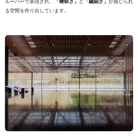
ルーバーで表現され、
「曖昧さ」
と
「繊細さ」
が感じられ
る空間を作り出しています。