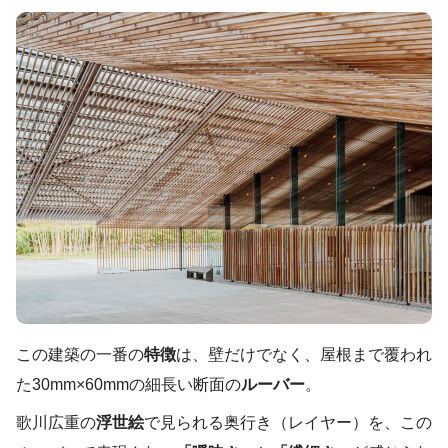
この建築の一番の
特徴
は、壁だけでなく、屋根まで覆われ
た30mm×60mmの細長い断面の
ルーバー
。
歌川広重の
浮世絵
で見られる奥行き（レイヤー）を、この