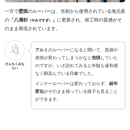
一方で
壁面
のルーバーは、当初から使用されている地元産
の
「八溝杉
」
に更新され、竣工時の質感がそ
（やみぞすぎ）
のまま再現されています。
アルミ
のルーバーになると聞いて、質感や
表情が変わってしまうかなと
危惧
していた
けんちくみな
のですが、いざ訪れてみると外観も違和感
らい
なく馴染んでいる印象でした。
インナールーバーは変わっておらず、
経年
変化
がそのまま残っている様子も見ること
ができます。