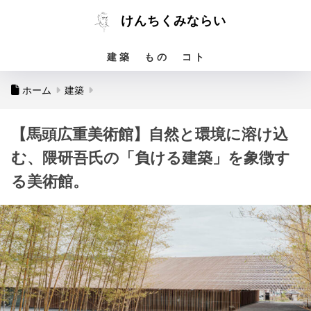
けんちくみならい
建 築
も の
コ ト
ホーム
建築
【馬頭広重美術館】自然と環境に溶け込
む、隈研吾氏の「負ける建築」を象徴す
る美術館。