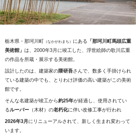
栃木県・那珂川町
にある
「那珂川町馬頭広重
（なかがわまち）
美術館」
は、2000年3月に竣工した、浮世絵師の歌川広重
の作品を所蔵・展示する美術館。
設計したのは、建築家の
隈研吾
さんで、数多く手掛けられ
ている建築の中でも、とりわけ評価の高い建築がこの美術
館です。
そんな名建築が竣工から
約25年
が経過し、使用されてい
る
ルーバー
（木材）の
老朽化
に伴い改修工事が行われ
2026年3月
にリニューアルされて、新しく生まれ変わって
います。