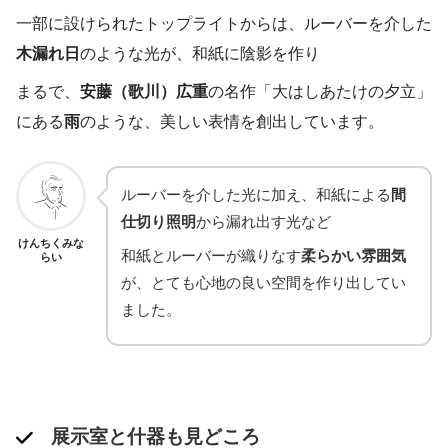
一部に設けられたトップライトからは、ルーバーを介した
木漏れ日
のような光が、和紙に陰影を作り
まるで、
安藤（歌川）広重
の名作「大はしあたけの夕立」
にある
雨
のような、美しい表情を創出しています。
ルーバーを介した光に加え、和紙による
間
仕切り照明
から漏れ出す光など
けんちくみな
和紙とルーバーが織りなす
柔らかい雰囲気
らい
が、とても心地の良い空間を作り出してい
ました。
展示室と什器も見どころ