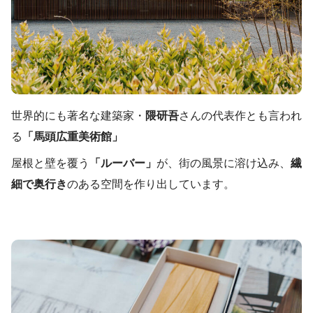
世界的にも著名な建築家・
隈研吾
さんの代表作とも言われ
る
「馬頭広重美術館」
屋根と壁を覆う
「ルーバー」
が、街の風景に溶け込み、
繊
細で奥行き
のある空間を作り出しています。